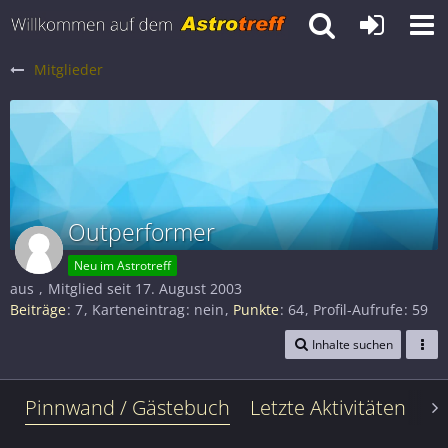
Mitglieder
Outperformer
Neu im Astrotreff
aus
Mitglied seit 17. August 2003
Beiträge
7
Karteneintrag
nein
Punkte
64
Profil-Aufrufe
59
Inhalte suchen
Pinnwand / Gästebuch
Letzte Aktivitäten
Le