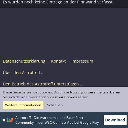
Es wurden noch keine Einträge an der Pinnwand verfasst.
Datenschutzerklärung
Kontakt
Impressum
Über den Astrotreff ...
Den Betrieb des Astrotreff unterstützen ...
Diese Seite verwendet Cookies. Durch die Nutzung unserer Seite erklären
Nutzungsbedingungen
Sie sich damit einverstanden, dass wir Cookies setzen.
Weitere Informationen
Schließen
Astrotreff Portal M2
© Astrotreff 2001-2026, lizenziert unter CC BY-SA,
Astrotreff - Die Astronomie und Raumfahrt
Download
sofern für einzelne Inhalte nicht anders angegeben
Community in der WSC-Connect App bei Google Play