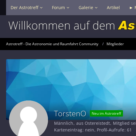
Der Astrotreff
Forum
Galerie
Artikel
► 
Astrotreff - Die Astronomie und Raumfahrt Community
Mitglieder
TorstenO
Neu im Astrotreff
Männlich
aus Ostereistedt
Mitglied se
Karteneintrag
nein
Profil-Aufrufe
61