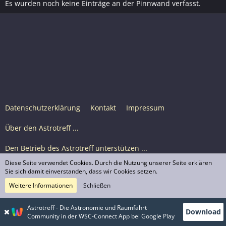
Es wurden noch keine Einträge an der Pinnwand verfasst.
Datenschutzerklärung
Kontakt
Impressum
Über den Astrotreff ...
Den Betrieb des Astrotreff unterstützen ...
Diese Seite verwendet Cookies. Durch die Nutzung unserer Seite erklären
Nutzungsbedingungen
Sie sich damit einverstanden, dass wir Cookies setzen.
Weitere Informationen
Schließen
Astrotreff Portal M2
© Astrotreff 2001-2026, lizenziert unter CC BY-SA,
Astrotreff - Die Astronomie und Raumfahrt
Download
sofern für einzelne Inhalte nicht anders angegeben
Community in der WSC-Connect App bei Google Play