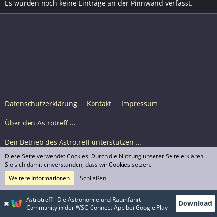
Es wurden noch keine Einträge an der Pinnwand verfasst.
Datenschutzerklärung
Kontakt
Impressum
Über den Astrotreff ...
Den Betrieb des Astrotreff unterstützen ...
Diese Seite verwendet Cookies. Durch die Nutzung unserer Seite erklären
Nutzungsbedingungen
Sie sich damit einverstanden, dass wir Cookies setzen.
Weitere Informationen
Schließen
Astrotreff Portal M2
© Astrotreff 2001-2026, lizenziert unter CC BY-SA,
Astrotreff - Die Astronomie und Raumfahrt
Download
sofern für einzelne Inhalte nicht anders angegeben
Community in der WSC-Connect App bei Google Play