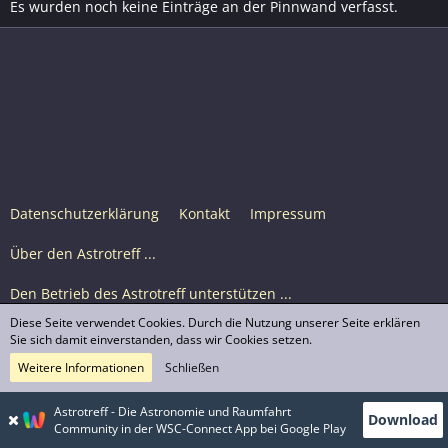
Es wurden noch keine Einträge an der Pinnwand verfasst.
Datenschutzerklärung
Kontakt
Impressum
Über den Astrotreff ...
Den Betrieb des Astrotreff unterstützen ...
Diese Seite verwendet Cookies. Durch die Nutzung unserer Seite erklären
Nutzungsbedingungen
Sie sich damit einverstanden, dass wir Cookies setzen.
Weitere Informationen
Schließen
Astrotreff Portal M2
© Astrotreff 2001-2026, lizenziert unter CC BY-SA,
Astrotreff - Die Astronomie und Raumfahrt
Download
sofern für einzelne Inhalte nicht anders angegeben
Community in der WSC-Connect App bei Google Play