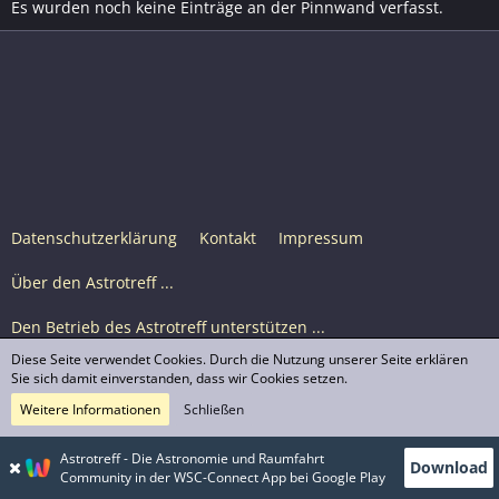
Es wurden noch keine Einträge an der Pinnwand verfasst.
Datenschutzerklärung
Kontakt
Impressum
Über den Astrotreff ...
Den Betrieb des Astrotreff unterstützen ...
Diese Seite verwendet Cookies. Durch die Nutzung unserer Seite erklären
Nutzungsbedingungen
Sie sich damit einverstanden, dass wir Cookies setzen.
Weitere Informationen
Schließen
Astrotreff Portal M2
© Astrotreff 2001-2026, lizenziert unter CC BY-SA,
Astrotreff - Die Astronomie und Raumfahrt
Download
sofern für einzelne Inhalte nicht anders angegeben
Community in der WSC-Connect App bei Google Play