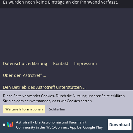
Es wurden noch keine Einträge an der Pinnwand verfasst.
Datenschutzerklärung
Kontakt
Impressum
Über den Astrotreff ...
Den Betrieb des Astrotreff unterstützen ...
Diese Seite verwendet Cookies. Durch die Nutzung unserer Seite erklären
Nutzungsbedingungen
Sie sich damit einverstanden, dass wir Cookies setzen.
Weitere Informationen
Schließen
Astrotreff Portal M2
© Astrotreff 2001-2026, lizenziert unter CC BY-SA,
Astrotreff - Die Astronomie und Raumfahrt
Download
sofern für einzelne Inhalte nicht anders angegeben
Community in der WSC-Connect App bei Google Play