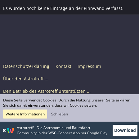
Es wurden noch keine Einträge an der Pinnwand verfasst.
Datenschutzerklärung
Kontakt
Impressum
Über den Astrotreff ...
Den Betrieb des Astrotreff unterstützen ...
Diese Seite verwendet Cookies. Durch die Nutzung unserer Seite erklären
Nutzungsbedingungen
Sie sich damit einverstanden, dass wir Cookies setzen.
Weitere Informationen
Schließen
Astrotreff Portal M2
© Astrotreff 2001-2026, lizenziert unter CC BY-SA,
Astrotreff - Die Astronomie und Raumfahrt
Download
sofern für einzelne Inhalte nicht anders angegeben
Community in der WSC-Connect App bei Google Play