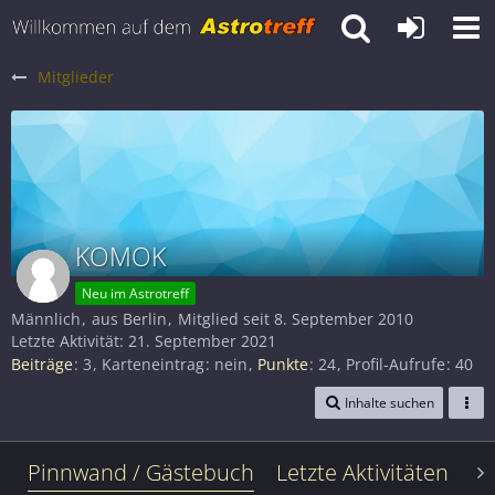
Mitglieder
KOMOK
Neu im Astrotreff
Männlich
aus Berlin
Mitglied seit 8. September 2010
Letzte Aktivität:
21. September 2021
Beiträge
3
Karteneintrag
nein
Punkte
24
Profil-Aufrufe
40
Inhalte suchen
Pinnwand / Gästebuch
Letzte Aktivitäten
Le