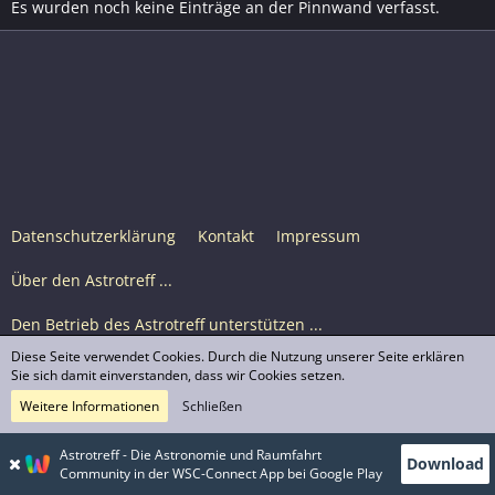
Es wurden noch keine Einträge an der Pinnwand verfasst.
Datenschutzerklärung
Kontakt
Impressum
Über den Astrotreff ...
Den Betrieb des Astrotreff unterstützen ...
Diese Seite verwendet Cookies. Durch die Nutzung unserer Seite erklären
Nutzungsbedingungen
Sie sich damit einverstanden, dass wir Cookies setzen.
Weitere Informationen
Schließen
Astrotreff Portal M2
© Astrotreff 2001-2026, lizenziert unter CC BY-SA,
Astrotreff - Die Astronomie und Raumfahrt
Download
sofern für einzelne Inhalte nicht anders angegeben
Community in der WSC-Connect App bei Google Play