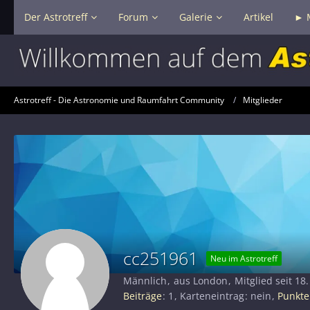
Der Astrotreff
Forum
Galerie
Artikel
► 
Astrotreff - Die Astronomie und Raumfahrt Community
Mitglieder
cc251961
Neu im Astrotreff
Männlich
aus London
Mitglied seit 18.
Beiträge
1
Karteneintrag
nein
Punkte