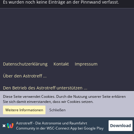
Es wurden noch keine Einträge an der Pinnwand verfasst.
Datenschutzerklärung
Kontakt
Impressum
Über den Astrotreff ...
Den Betrieb des Astrotreff unterstützen ...
Diese Seite verwendet Cookies. Durch die Nutzung unserer Seite erklären
Nutzungsbedingungen
Sie sich damit einverstanden, dass wir Cookies setzen.
Weitere Informationen
Schließen
Astrotreff Portal M2
© Astrotreff 2001-2026, lizenziert unter CC BY-SA,
Astrotreff - Die Astronomie und Raumfahrt
Download
sofern für einzelne Inhalte nicht anders angegeben
Community in der WSC-Connect App bei Google Play