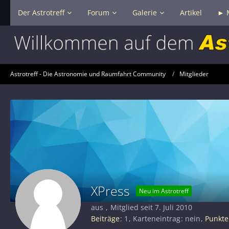
Der Astrotreff
Forum
Galerie
Artikel
► 
Astrotreff - Die Astronomie und Raumfahrt Community
Mitglieder
XPress
Neu im Astrotreff
aus
Mitglied seit 7. Juli 2010
Beiträge
1
Karteneintrag
nein
Punkte