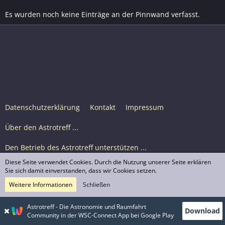
Es wurden noch keine Einträge an der Pinnwand verfasst.
Datenschutzerklärung
Kontakt
Impressum
Über den Astrotreff ...
Den Betrieb des Astrotreff unterstützen ...
Diese Seite verwendet Cookies. Durch die Nutzung unserer Seite erklären
Nutzungsbedingungen
Sie sich damit einverstanden, dass wir Cookies setzen.
Weitere Informationen
Schließen
Astrotreff Portal M2
© Astrotreff 2001-2026, lizenziert unter CC BY-SA,
Astrotreff - Die Astronomie und Raumfahrt
Download
sofern für einzelne Inhalte nicht anders angegeben
Community in der WSC-Connect App bei Google Play