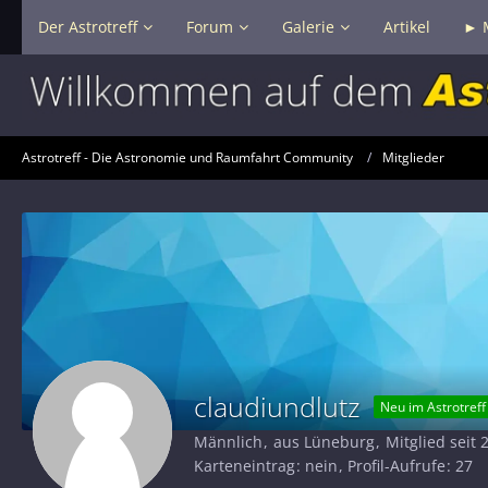
Der Astrotreff
Forum
Galerie
Artikel
► 
Astrotreff - Die Astronomie und Raumfahrt Community
Mitglieder
claudiundlutz
Neu im Astrotreff
Männlich
aus Lüneburg
Mitglied seit 
Karteneintrag
nein
Profil-Aufrufe
27