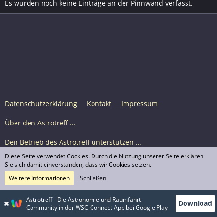
Es wurden noch keine Einträge an der Pinnwand verfasst.
Datenschutzerklärung
Kontakt
Impressum
Über den Astrotreff ...
Den Betrieb des Astrotreff unterstützen ...
Diese Seite verwendet Cookies. Durch die Nutzung unserer Seite erklären
Nutzungsbedingungen
Sie sich damit einverstanden, dass wir Cookies setzen.
Weitere Informationen
Schließen
Astrotreff Portal M2
© Astrotreff 2001-2026, lizenziert unter CC BY-SA,
Astrotreff - Die Astronomie und Raumfahrt
Download
sofern für einzelne Inhalte nicht anders angegeben
Community in der WSC-Connect App bei Google Play