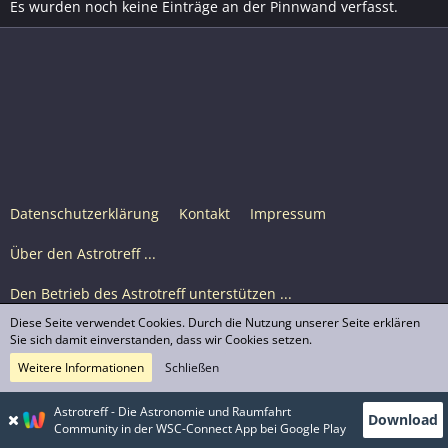
Es wurden noch keine Einträge an der Pinnwand verfasst.
Datenschutzerklärung
Kontakt
Impressum
Über den Astrotreff ...
Den Betrieb des Astrotreff unterstützen ...
Diese Seite verwendet Cookies. Durch die Nutzung unserer Seite erklären
Nutzungsbedingungen
Sie sich damit einverstanden, dass wir Cookies setzen.
Weitere Informationen
Schließen
Astrotreff Portal M2
© Astrotreff 2001-2026, lizenziert unter CC BY-SA,
Astrotreff - Die Astronomie und Raumfahrt
Download
sofern für einzelne Inhalte nicht anders angegeben
Community in der WSC-Connect App bei Google Play