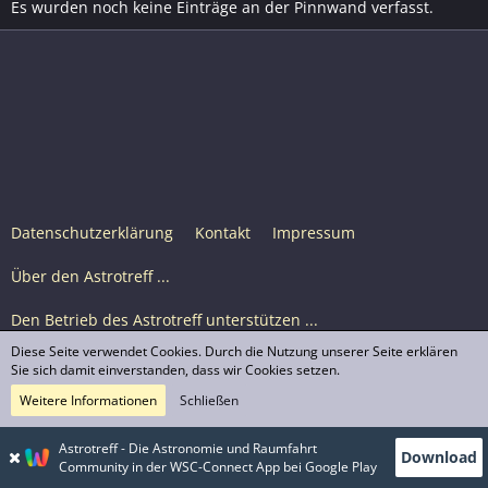
Es wurden noch keine Einträge an der Pinnwand verfasst.
Datenschutzerklärung
Kontakt
Impressum
Über den Astrotreff ...
Den Betrieb des Astrotreff unterstützen ...
Diese Seite verwendet Cookies. Durch die Nutzung unserer Seite erklären
Nutzungsbedingungen
Sie sich damit einverstanden, dass wir Cookies setzen.
Weitere Informationen
Schließen
Astrotreff Portal M2
© Astrotreff 2001-2026, lizenziert unter CC BY-SA,
Astrotreff - Die Astronomie und Raumfahrt
Download
sofern für einzelne Inhalte nicht anders angegeben
Community in der WSC-Connect App bei Google Play