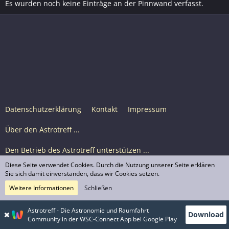
Es wurden noch keine Einträge an der Pinnwand verfasst.
Datenschutzerklärung
Kontakt
Impressum
Über den Astrotreff ...
Den Betrieb des Astrotreff unterstützen ...
Diese Seite verwendet Cookies. Durch die Nutzung unserer Seite erklären
Nutzungsbedingungen
Sie sich damit einverstanden, dass wir Cookies setzen.
Weitere Informationen
Schließen
Astrotreff Portal M2
© Astrotreff 2001-2026, lizenziert unter CC BY-SA,
Astrotreff - Die Astronomie und Raumfahrt
Download
sofern für einzelne Inhalte nicht anders angegeben
Community in der WSC-Connect App bei Google Play