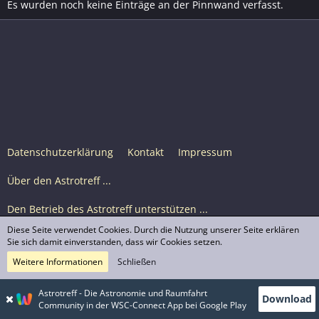
Es wurden noch keine Einträge an der Pinnwand verfasst.
Datenschutzerklärung
Kontakt
Impressum
Über den Astrotreff ...
Den Betrieb des Astrotreff unterstützen ...
Diese Seite verwendet Cookies. Durch die Nutzung unserer Seite erklären
Nutzungsbedingungen
Sie sich damit einverstanden, dass wir Cookies setzen.
Weitere Informationen
Schließen
Astrotreff Portal M2
© Astrotreff 2001-2026, lizenziert unter CC BY-SA,
Astrotreff - Die Astronomie und Raumfahrt
Download
sofern für einzelne Inhalte nicht anders angegeben
Community in der WSC-Connect App bei Google Play