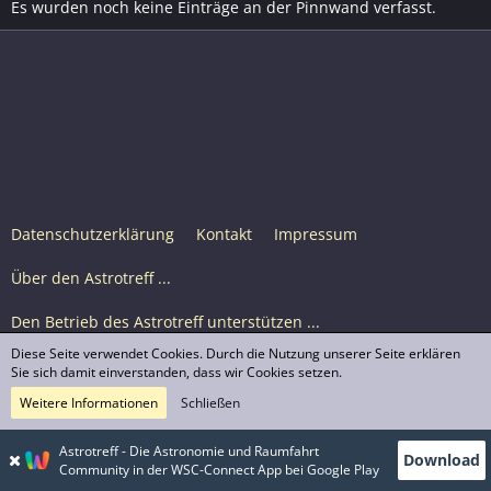
Es wurden noch keine Einträge an der Pinnwand verfasst.
Datenschutzerklärung
Kontakt
Impressum
Über den Astrotreff ...
Den Betrieb des Astrotreff unterstützen ...
Diese Seite verwendet Cookies. Durch die Nutzung unserer Seite erklären
Nutzungsbedingungen
Sie sich damit einverstanden, dass wir Cookies setzen.
Weitere Informationen
Schließen
Astrotreff Portal M2
© Astrotreff 2001-2026, lizenziert unter CC BY-SA,
Astrotreff - Die Astronomie und Raumfahrt
Download
sofern für einzelne Inhalte nicht anders angegeben
Community in der WSC-Connect App bei Google Play