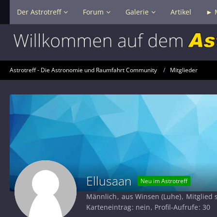
Der Astrotreff
Forum
Galerie
Artikel
► 
Astrotreff - Die Astronomie und Raumfahrt Community
Mitglieder
Ellusaan
Neu im Astrotreff
Männlich
aus Winsen (Luhe)
Mitglied 
Karteneintrag
nein
Profil-Aufrufe
30