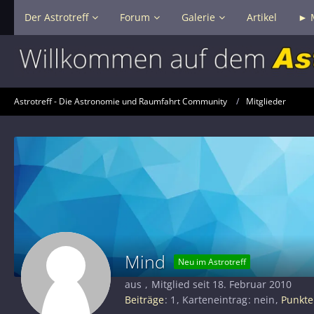
Der Astrotreff
Forum
Galerie
Artikel
► 
Astrotreff - Die Astronomie und Raumfahrt Community
Mitglieder
Mind
Neu im Astrotreff
aus
Mitglied seit 18. Februar 2010
Beiträge
1
Karteneintrag
nein
Punkte