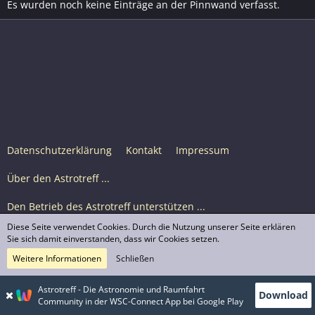
Es wurden noch keine Einträge an der Pinnwand verfasst.
Datenschutzerklärung
Kontakt
Impressum
Über den Astrotreff ...
Den Betrieb des Astrotreff unterstützen ...
Diese Seite verwendet Cookies. Durch die Nutzung unserer Seite erklären
Nutzungsbedingungen
Sie sich damit einverstanden, dass wir Cookies setzen.
Weitere Informationen
Schließen
Astrotreff Portal M2
© Astrotreff 2001-2026, lizenziert unter CC BY-SA,
Astrotreff - Die Astronomie und Raumfahrt
Download
sofern für einzelne Inhalte nicht anders angegeben
Community in der WSC-Connect App bei Google Play