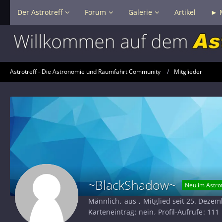
Der Astrotreff
Forum
Galerie
Artikel
► 
Astrotreff - Die Astronomie und Raumfahrt Community
Mitglieder
~BlackShadow~
Neu im Astrot
Männlich
aus
Mitglied seit 25. Deze
Karteneintrag
nein
Profil-Aufrufe
111