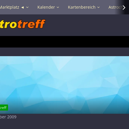
Marktplatz ◄
Kalender
Kartenbereich
Astrochat 
reff
mber 2009