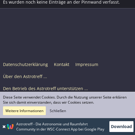
Es wurden noch keine Einträge an der Pinnwand verfasst.
Datenschutzerklärung
Kontakt
Impressum
Über den Astrotreff ...
Den Betrieb des Astrotreff unterstützen ...
Diese Seite verwendet Cookies. Durch die Nutzung unserer Seite erklären
Nutzungsbedingungen
Sie sich damit einverstanden, dass wir Cookies setzen.
Weitere Informationen
Schließen
Astrotreff Portal M2
© Astrotreff 2001-2026, lizenziert unter CC BY-SA,
Astrotreff - Die Astronomie und Raumfahrt
Download
sofern für einzelne Inhalte nicht anders angegeben
Community in der WSC-Connect App bei Google Play