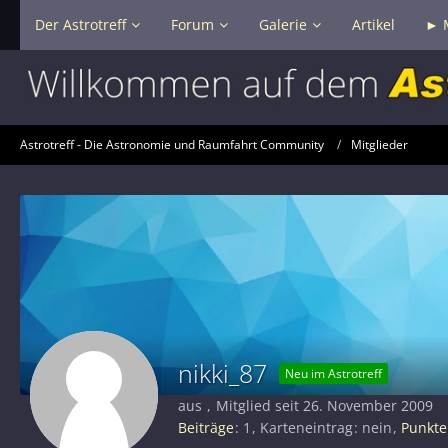
Der Astrotreff
Forum
Galerie
Artikel
► 
Astrotreff - Die Astronomie und Raumfahrt Community
Mitglieder
nikki_87
Neu im Astrotreff
aus
Mitglied seit 26. November 2009
Beiträge
1
Karteneintrag
nein
Punkte