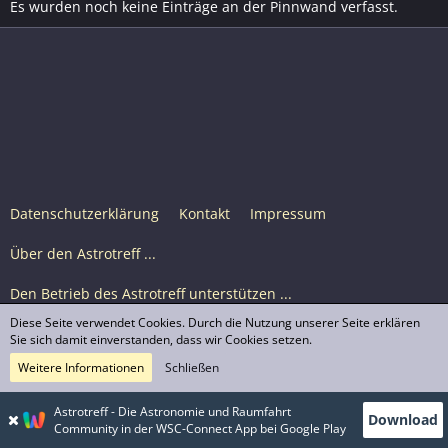
Es wurden noch keine Einträge an der Pinnwand verfasst.
Datenschutzerklärung
Kontakt
Impressum
Über den Astrotreff ...
Den Betrieb des Astrotreff unterstützen ...
Diese Seite verwendet Cookies. Durch die Nutzung unserer Seite erklären
Nutzungsbedingungen
Sie sich damit einverstanden, dass wir Cookies setzen.
Weitere Informationen
Schließen
Astrotreff Portal M2
© Astrotreff 2001-2026, lizenziert unter CC BY-SA,
Astrotreff - Die Astronomie und Raumfahrt
Download
sofern für einzelne Inhalte nicht anders angegeben
Community in der WSC-Connect App bei Google Play