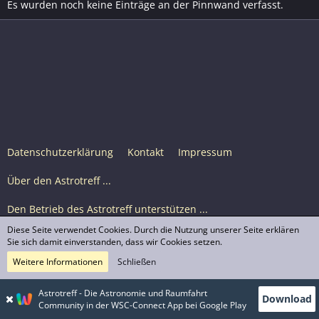
Es wurden noch keine Einträge an der Pinnwand verfasst.
Datenschutzerklärung
Kontakt
Impressum
Über den Astrotreff ...
Den Betrieb des Astrotreff unterstützen ...
Diese Seite verwendet Cookies. Durch die Nutzung unserer Seite erklären
Nutzungsbedingungen
Sie sich damit einverstanden, dass wir Cookies setzen.
Weitere Informationen
Schließen
Astrotreff Portal M2
© Astrotreff 2001-2026, lizenziert unter CC BY-SA,
Astrotreff - Die Astronomie und Raumfahrt
Download
sofern für einzelne Inhalte nicht anders angegeben
Community in der WSC-Connect App bei Google Play