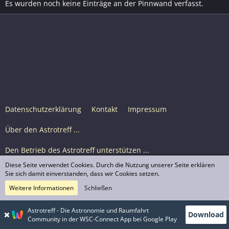
Es wurden noch keine Einträge an der Pinnwand verfasst.
Datenschutzerklärung
Kontakt
Impressum
Über den Astrotreff ...
Den Betrieb des Astrotreff unterstützen ...
Diese Seite verwendet Cookies. Durch die Nutzung unserer Seite erklären
Nutzungsbedingungen
Sie sich damit einverstanden, dass wir Cookies setzen.
Weitere Informationen
Schließen
Astrotreff Portal M2
© Astrotreff 2001-2026, lizenziert unter CC BY-SA,
Astrotreff - Die Astronomie und Raumfahrt
Download
sofern für einzelne Inhalte nicht anders angegeben
Community in der WSC-Connect App bei Google Play