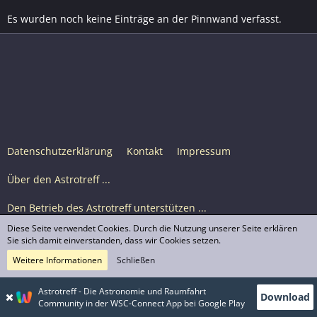
Es wurden noch keine Einträge an der Pinnwand verfasst.
Datenschutzerklärung
Kontakt
Impressum
Über den Astrotreff ...
Den Betrieb des Astrotreff unterstützen ...
Diese Seite verwendet Cookies. Durch die Nutzung unserer Seite erklären
Nutzungsbedingungen
Sie sich damit einverstanden, dass wir Cookies setzen.
Weitere Informationen
Schließen
Astrotreff Portal M2
© Astrotreff 2001-2026, lizenziert unter CC BY-SA,
Astrotreff - Die Astronomie und Raumfahrt
Download
sofern für einzelne Inhalte nicht anders angegeben
Community in der WSC-Connect App bei Google Play