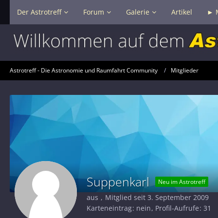
Der Astrotreff
Forum
Galerie
Artikel
► 
Astrotreff - Die Astronomie und Raumfahrt Community
Mitglieder
Suppenkarl
Neu im Astrotreff
aus
Mitglied seit 3. September 2009
Karteneintrag
nein
Profil-Aufrufe
31