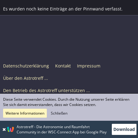
Es wurden noch keine Einträge an der Pinnwand verfasst.
Datenschutzerklärung
Kontakt
Impressum
Über den Astrotreff ...
Den Betrieb des Astrotreff unterstützen ...
Diese Seite verwendet Cookies. Durch die Nutzung unserer Seite erklären
Nutzungsbedingungen
Sie sich damit einverstanden, dass wir Cookies setzen.
Weitere Informationen
Schließen
Astrotreff Portal M2
© Astrotreff 2001-2026, lizenziert unter CC BY-SA,
Astrotreff - Die Astronomie und Raumfahrt
Download
sofern für einzelne Inhalte nicht anders angegeben
Community in der WSC-Connect App bei Google Play