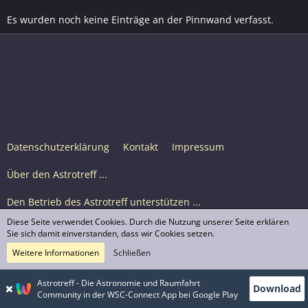
Es wurden noch keine Einträge an der Pinnwand verfasst.
Datenschutzerklärung
Kontakt
Impressum
Über den Astrotreff ...
Den Betrieb des Astrotreff unterstützen ...
Diese Seite verwendet Cookies. Durch die Nutzung unserer Seite erklären
Nutzungsbedingungen
Sie sich damit einverstanden, dass wir Cookies setzen.
Weitere Informationen
Schließen
Astrotreff Portal M2
© Astrotreff 2001-2026, lizenziert unter CC BY-SA,
Astrotreff - Die Astronomie und Raumfahrt
Download
sofern für einzelne Inhalte nicht anders angegeben
Community in der WSC-Connect App bei Google Play