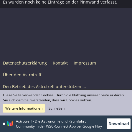
Es wurden noch keine Einträge an der Pinnwand verfasst.
Datenschutzerklärung
Kontakt
Impressum
Über den Astrotreff ...
Den Betrieb des Astrotreff unterstützen ...
Diese Seite verwendet Cookies. Durch die Nutzung unserer Seite erklären
Nutzungsbedingungen
Sie sich damit einverstanden, dass wir Cookies setzen.
Weitere Informationen
Schließen
Astrotreff Portal M2
© Astrotreff 2001-2026, lizenziert unter CC BY-SA,
Astrotreff - Die Astronomie und Raumfahrt
Download
sofern für einzelne Inhalte nicht anders angegeben
Community in der WSC-Connect App bei Google Play