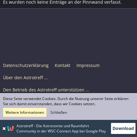
Es wurden noch keine Einträge an der Pinnwand verfasst.
Datenschutzerklärung
Kontakt
Impressum
Über den Astrotreff ...
Den Betrieb des Astrotreff unterstützen ...
Diese Seite verwendet Cookies. Durch die Nutzung unserer Seite erklären
Nutzungsbedingungen
Sie sich damit einverstanden, dass wir Cookies setzen.
Weitere Informationen
Schließen
Astrotreff Portal M2
© Astrotreff 2001-2026, lizenziert unter CC BY-SA,
Astrotreff - Die Astronomie und Raumfahrt
Download
sofern für einzelne Inhalte nicht anders angegeben
Community in der WSC-Connect App bei Google Play