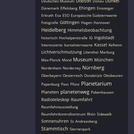
Dobson
Dunkel
Deutsches Museum
Donau
Ehingen
Dänemark
Effelsberg
Einsteiger
Erkrath
Esa
ESO
Europäische Südsternwarte
Göttingen
Fotografie
Hagen
Hannover
Heidelberg
Himmelsbeobachtung
Ingolstadt
historisch
Hochalpenstraße
IG
Kassel
Interessierte
Isartalsternwarte
Kelheim
Lichtverschmutzung
Lilienthal
Marburg
Museum
München
Max-Planck
Mond
Nürnberg
Nordenham
Norderney
Oberbayern
Oesterreich
Osnabrück
Ottobeuren
Planetarium
Papenburg
Pass
Pfünz
planetenweg
Planeten
Pobenhausen
Radioteleskop
Raumfahrt
Raumfahrtausstellung
Raumfahrtkontrollzentrum
Rhön
Sidewalk
Sonnenuhren
St. Andreasberg
Stammtisch
Sternenpark