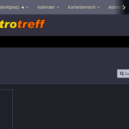
Marktplatz ◄
Kalender
Kartenbereich
Astrochat 
Su