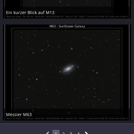
Ein kurzer Blick auf M13
6. April 2026
15
Messier M63
6. April 2026
9
1
2
3
4