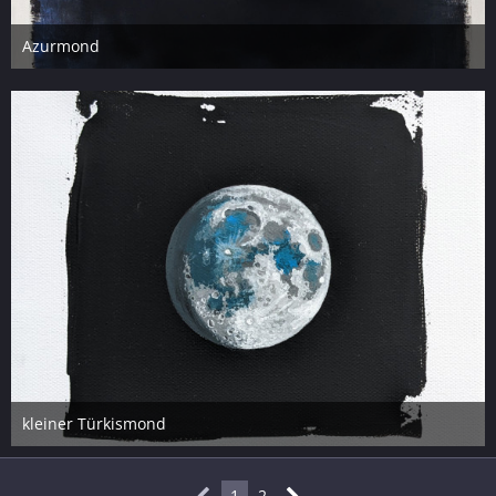
Azurmond
14. März 2023
5
kleiner Türkismond
14. März 2023
5
1
2