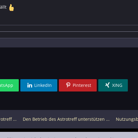
ällt
tsApp
LinkedIn
Pinterest
XING
treff ...
Den Betrieb des Astrotreff unterstützen ...
Nutzungs
treff 2001-2026, lizenziert unter CC BY-SA, sofern für einzelne In