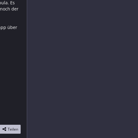
ula. Es
 noch der
app über
Teilen