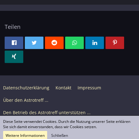
Teilen
Datenschutzerklärung
Kontakt
Impressum
Über den Astrotreff ...
Den Betrieb des Astrotreff unterstützen ...
Diese Seite verwendet Cookies. Durch die Nutzung unserer Seite erklären
Nutzungsbedingungen
Sie sich damit einverstanden, dass wir Cookies setzen.
Weitere Informationen
Schließen