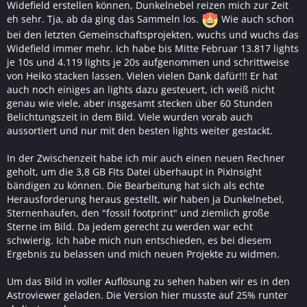
Widefield erstellen können, Dunkelnebel reizen mich zur Zeit
eh sehr. Tja, ab da ging das Sammeln los.
Wie auch schon
bei den letzten Gemeinschaftsprojekten, wuchs und wuchs das
Widefield immer mehr. Ich habe bis Mitte Februar 13.817 lights
je 10s und 4.119 lights je 20s aufgenommen und schrittweise
von Heiko stacken lassen. Vielen vielen Dank dafür!!! Er hat
auch noch einiges an lights dazu gesteuert, ich weiß nicht
genau wie viele, aber insgesamt stecken über 60 Stunden
Belichtungszeit in dem Bild. Viele wurden vorab auch
aussortiert und nur mit den besten lights weiter gestackt.
In der Zwischenzeit habe ich mir auch einen neuen Rechner
geholt, um die 3,8 GB FIts Datei überhaupt in PixInsight
bändigen zu können. Die Bearbeitung hat sich als echte
Herausforderung heraus gestellt, wir haben ja Dunkelnebel,
Sternenhaufen, den "fossil footprint" und ziemlich große
Sterne im Bild. Da jedem gerecht zu werden war echt
schwierig. Ich habe mich nun entschieden, es bei diesem
Ergebnis zu belassen und mich neuen Projekte zu widmen.
Um das Bild in voller Auflösung zu sehen haben wir es in den
Astroviewer geladen. Die Version hier musste auf 25% runter