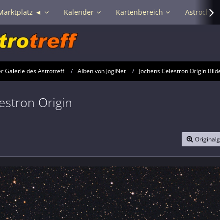
Marktplatz ◄
Kalender
Kartenbereich
Astrochat 
 Galerie des Astrotreff
Alben von JogiNet
Jochens Celestron Origin Bild
estron Origin
Original