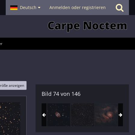
- Smalltalk
Deutsch
Hilfe
Anmelden oder registrieren
er
größe anzeigen
Bild 74 von 146