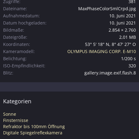
Zugriffe
381
Dateiname
MaxPhaseColorSmlCrpd.jpg
Aufnahmedatum
10. Juni 2021
Datum hochgeladen
10. Juni 2021
Bildmaße
2.854 × 2.760
Dateigröße
2,01 MB
Koordinaten
53° 5' 18" N, 8° 47' 27" O
Kameramodell
OLYMPUS IMAGING CORP. E-M10
Belichtung
1/200 s
ISO-Empfindlichkeit
320
Blitz
gallery.image.exif.flash.8
Kategorien
Sonne
Finsternisse
Refraktor bis 100mm Öffnung
Digitale Spiegelreflexkamera