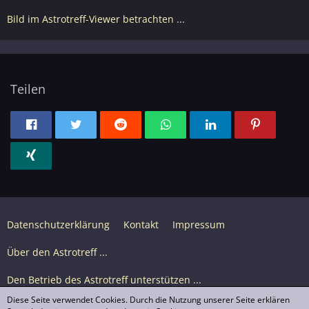
Bild im Astrotreff-Viewer betrachten ...
Teilen
Datenschutzerklärung
Kontakt
Impressum
Über den Astrotreff ...
Den Betrieb des Astrotreff unterstützen ...
Diese Seite verwendet Cookies. Durch die Nutzung unserer Seite erklären
Nutzungsbedingungen