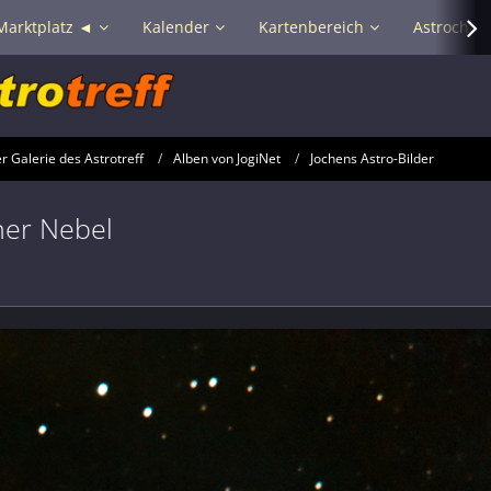
Marktplatz ◄
Kalender
Kartenbereich
Astrochat 
 Galerie des Astrotreff
Alben von JogiNet
Jochens Astro-Bilder
her Nebel