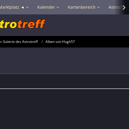
Marktplatz ◄
Kalender
Kartenbereich
Astrochat 
 Galerie des Astrotreff
Alben von Hugh57