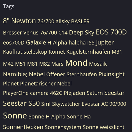
Tags
8" Newton
76/700
allsky
BASLER
EOS 700D
Deep Sky
Bresser Venus 76/700
C14
Galaxie
Jupiter
eos700D
H-Alpha
halpha
ISS
Kaufhausteleskop
Komet
Kugelsternhaufen
M31
Mond
M42
M51
M81
M82
Mars
Mosaik
Namibia;
Nebel
Pixinsight
Offener Sternhaufen
Planet
Planetarischer Nebel
Seestar
PlayerOne camera 462C
Plejaden
Saturn
Seestar S50
Siril
Skywatcher Evostar AC 90/900
Sonne
Sonne H-Alpha
Sonne Ha
Sonnenflecken
Sonnensystem
Sonne weisslicht