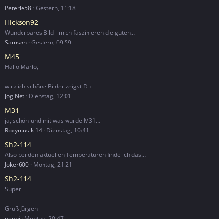
Peterle58
Gestern, 11:18
Hickson92
Wunderbares Bild - mich faszinieren die guten…
Samson
Gestern, 09:59
M45
Hallo Mario,
wirklich schöne Bilder zeigst Du…
JogiNet
Dienstag, 12:01
M31
ja, schön-und mit was wurde M31…
Roxymusik 14
Dienstag, 10:41
Sh2-114
Also bei den aktuellen Temperaturen finde ich das…
Joker600
Montag, 21:21
Sh2-114
Super!
Gruß Jürgen
neubi
Montag, 20:47