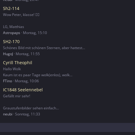
Sh2-114
Wow Peter, klasse! 👌🏻
LG, Matthias
Astropaps
Montag, 15:10
SH2-170
Schönes Bild mit schönen Sternen, aber hattest…
HugoJ
Montag, 11:55
Cyrill Theophil
Hallo Wolk
Kaum ist es paar Tage wolk(enlos), wolk…
FTino
Montag, 10:06
IC1848 Seelennebel
Gefällt mir sehr!
Graustufenbilder sehen einfach…
neubi
Sonntag, 11:33