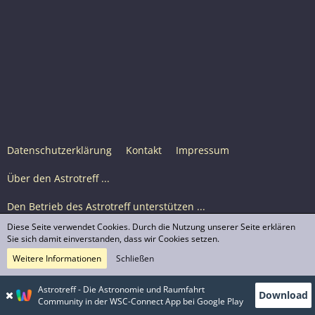
Datenschutzerklärung
Kontakt
Impressum
Über den Astrotreff ...
Den Betrieb des Astrotreff unterstützen ...
Diese Seite verwendet Cookies. Durch die Nutzung unserer Seite erklären
Nutzungsbedingungen
Sie sich damit einverstanden, dass wir Cookies setzen.
Weitere Informationen
Schließen
Astrotreff Portal M2
© Astrotreff 2001-2026, lizenziert unter CC BY-SA,
Astrotreff - Die Astronomie und Raumfahrt
Download
sofern für einzelne Inhalte nicht anders angegeben
Community in der WSC-Connect App bei Google Play