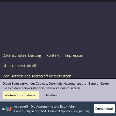
Datenschutzerklärung
Kontakt
Impressum
Über den Astrotreff ...
Den Betrieb des Astrotreff unterstützen ...
Diese Seite verwendet Cookies. Durch die Nutzung unserer Seite erklären
Nutzungsbedingungen
Sie sich damit einverstanden, dass wir Cookies setzen.
Weitere Informationen
Schließen
Astrotreff Portal M2
© Astrotreff 2001-2026, lizenziert unter CC BY-SA,
Astrotreff - Die Astronomie und Raumfahrt
Download
sofern für einzelne Inhalte nicht anders angegeben
Community in der WSC-Connect App bei Google Play