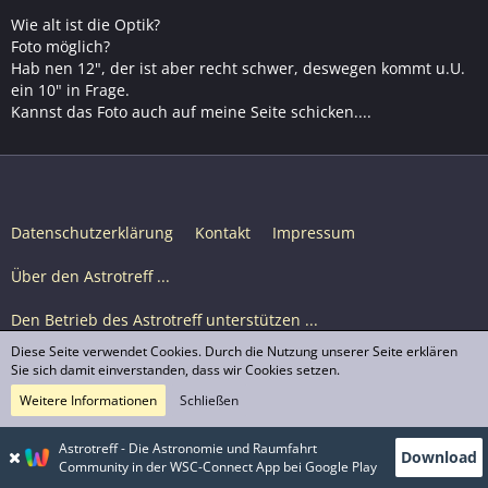
Wie alt ist die Optik?
Foto möglich?
Hab nen 12", der ist aber recht schwer, deswegen kommt u.U.
ein 10" in Frage.
Kannst das Foto auch auf meine Seite schicken....
Datenschutzerklärung
Kontakt
Impressum
Über den Astrotreff ...
Den Betrieb des Astrotreff unterstützen ...
Diese Seite verwendet Cookies. Durch die Nutzung unserer Seite erklären
Nutzungsbedingungen
Sie sich damit einverstanden, dass wir Cookies setzen.
Weitere Informationen
Schließen
Astrotreff Portal M2
© Astrotreff 2001-2026, lizenziert unter CC BY-SA,
Astrotreff - Die Astronomie und Raumfahrt
Download
sofern für einzelne Inhalte nicht anders angegeben
Community in der WSC-Connect App bei Google Play