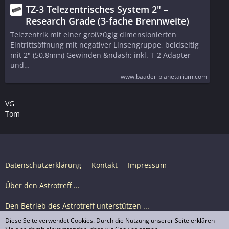
TZ-3 Telezentrisches System 2" –
Research Grade (3-fache Brennweite)
Telezentrik mit einer großzügig dimensionierten
Eintrittsöffnung mit negativer Linsengruppe, beidseitig
mit 2" (50,8mm) Gewinden &ndash; inkl. T-2 Adapter
und…
www.baader-planetarium.com
VG
Tom
Datenschutzerklärung
Kontakt
Impressum
Über den Astrotreff ...
Den Betrieb des Astrotreff unterstützen ...
Diese Seite verwendet Cookies. Durch die Nutzung unserer Seite erklären
Nutzungsbedingungen