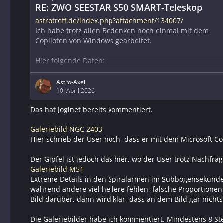
RE: ZWO SEESTAR S50 SMART-Teleskop
astrotreff.de/index.php?attachment/134007/
Ich habe trotz allen Bedenken noch einmal mit dem
Copiloten von Windows gearbeitet.
Hier folgende Daten:
- 3oo Aufnahmen mit 10 Sekunden.
- In Siril gestackt und gleich alles linear als 24 Bit
Astro-Axel
augegeben.
10. April 2026
Das hat Joginet bereits kommentiert.
- im Copiloten mit folgenden Eingaben als 1 Script das
Bild erstellt.
Galeriebild NGC 2403
Hier schrieb der User noch, dass er mit dem Microsoft Co-
- Keine Hinzufügung von daten aus dem Internet
sondern nur mit den vorliegenden Bildinformationen
Der Gipfel ist jedoch das hier, wo der User trotz Nachfra
arbeiten
Galeriebild M51
- Gradienten Bearbeitung
Extreme Details in den Spiralarmen im Subbogensekunden 
- astronomische Farbkalibrierung
während andere viel hellere fehlen, falsche Proportione
- dezenter Stretch
Bild darüber, dann wird klar, dass an dem Bild gar nichts 
-…
Die Galeriebilder habe ich kommentiert. Mindestens 8 S