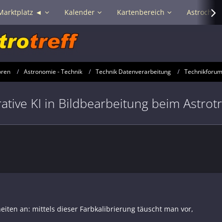
Marktplatz ◄
Kalender
Kartenbereich
Astrochat 
oren
Astronomie - Technik
Technik Datenverarbeitung
Technikforum
tive KI in Bildbearbeitung beim Astrotre
ten an: mittels dieser Farbkalibrierung täuscht man vor,