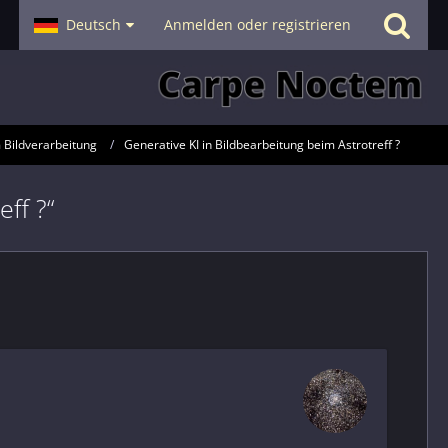
- Smalltalk
Deutsch
Hilfe
Anmelden oder registrieren
 Bildverarbeitung
Generative KI in Bildbearbeitung beim Astrotreff ?
ff ?“